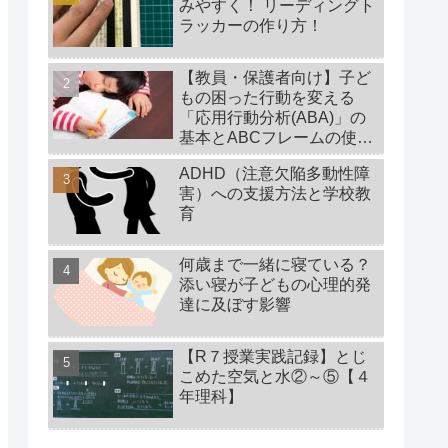
みやすく！ リーディングト
ラッカーの作り方！
【教員・保護者向け】子ど
もの困った行動を変える
「応用行動分析(ABA)」の
基本とABCフレームの使い
方【特別支援教育】
ADHD（注意欠陥多動性障
害）への支援方法と学校教
育
何歳まで一緒に寝ている？
添い寝が子どもの心理的発
達に及ぼす影響
【R７授業実践記録】とじ
こめた空気と水②～⑤【４
年理科】