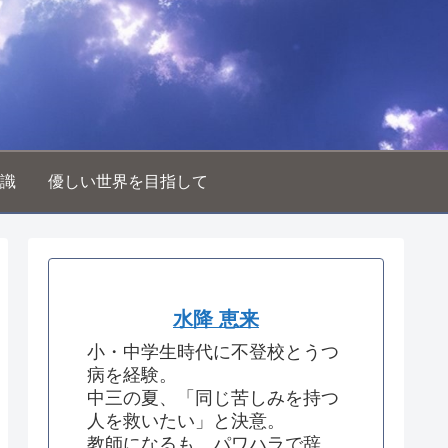
識
優しい世界を目指して
水降 恵来
小・中学生時代に不登校とうつ
病を経験。
中三の夏、「同じ苦しみを持つ
人を救いたい」と決意。
教師になるも、パワハラで辞