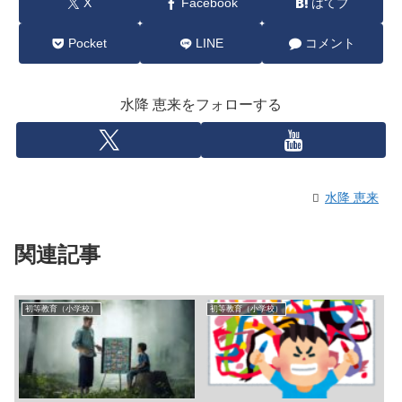
X
Facebook
はてブ
Pocket
LINE
コメント
水降 恵来をフォローする
水降 恵来
関連記事
初等教育（小学校）
初等教育（小学校）