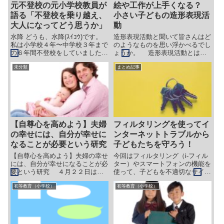
元不登校の元小学校教員が
絵や工作が上手くなる？
語る「不登校を乗り越え、
小さい子どもの造形表現活
大人になってどう思うか」
動
水降 どうも、水降(ｽｲｺｳ)です。
造形表現活動と聞いて皆さんはど
私は小学校４年〜中学校３年まで
のようなものを思い浮かべるでし
の６年間不登校をしていました。
ょうか。 造形表現活動とは簡
その後、定時制高校→国立大学を
単に言うと絵を描くことの外に、
未分類
まとめ記事
経て、小学校の教諭になり、８年
紙や木、粘土などを使って形を作
間勤めた経験があります。 アメ
り、表現する活動のことを言いま
オ どうも、水降さん。 本日はよ
す。 子どもたちは日常生活の
ろしくお願いします...
中に、その造形表現活動を成長
さ...
【自尊心を高めよう】夫婦
フィルタリングを使ってイ
の幸せには、自分が幸せに
ンターネットトラブルから
なることが必要という研究
子どもたちを守ろう！
【自尊心を高めよう】夫婦の幸せ
今回はフィルタリング（i-フィル
には、自分が幸せになることが必
ター）やスマートフォンの機能を
要という研究 ４月２２日は、
使って、子どもを不適切なサイト
よい夫婦の日。 他にも、いい夫
やアプリから守る方法や、使った
初等教育（小学校）
初等教育（小学校）
婦の日やいい夫妻の日があり、更
履歴をチェックしたり、使わない
には月に一度夫婦の日が来るな
時間を設定したりする方法につい
ど、夫婦の関係については、月に
てiPhone、Androidそれぞれを例
一度程度、見直してみるとよい、
に説明しています。
と...