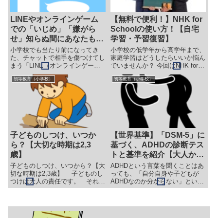
LINEやオンラインゲーム
【無料で便利！】NHK for
での「いじめ」「嫌がら
Schoolの使い方！【自宅
せ」知らぬ間にあなたも加
学習・予習復習】
害者に？
小学校でも当たり前になってき
小学校の低学年から高学年まで、
た、チャットで相手を傷つけてし
家庭学習はどうしたらいいか悩ん
まう「LINE（オンラインゲー
でいませんか？ 今回はNHK for
ム）いじめ」。「自分の子どもは
Schoolという無料の動画サイト
初等教育（小学校）
初等教育（小学校）
大丈夫」と油断していませんか？
についてご紹介します。予習復習
今回は小学校で実際に発生した
に活かせば、きっと「学校での勉
「LINE」と「Fortnite（フォート
強が分かる！楽しい！」と感じら
ナイト）」で発生した人間関係の
れるようになりますよ！
トラブルを元に、トラブルが起き
た原因とフィルタリングついて紹
介します。
子どものしつけ、いつか
【世界基準】「DSM-5」に
ら？【大切な時期は2,3
基づく、ADHDの診断テス
歳】
トと基準を紹介【大人から
子どもまで】
子どものしつけ、いつから？【大
ADHDという言葉を聞くことはあ
切な時期は2,3歳】 子どものし
っても、「自分自身や子どもが
つけは大人の責任です。 それを
ADHDなのか分からない」という
疑うことができません。 しか
方は多いのではないでしょうか。
し、そうは言っても「子どものし
そこで今回は、世界的な診断基
つけっていつからするの？」や
準・診断分類を示している専門書
「小さい子のしつけってどうする
「DSM-5 精神疾患の診断・統計