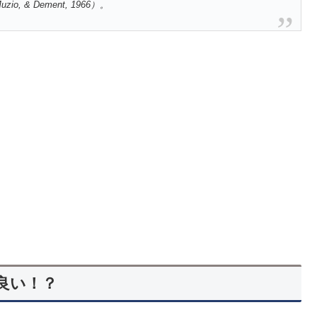
zio, & Dement, 1966）。
良い！？