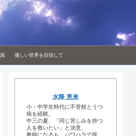
識
優しい世界を目指して
水降 恵来
小・中学生時代に不登校とうつ
病を経験。
中三の夏、「同じ苦しみを持つ
人を救いたい」と決意。
教師になるも、パワハラで辞