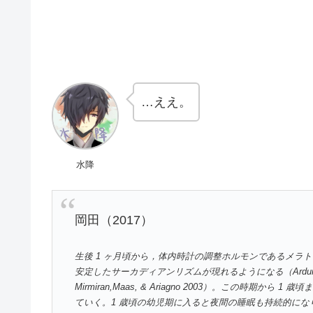
…ええ。
水降
岡田（2017）
生後 1 ヶ月頃から，体内時計の調整ホルモンであるメラ
安定したサーカディアンリズムが現れるようになる（Ardura et al., 20
Mirmiran,Maas, & Ariagno 2003）。この時
ていく。1 歳頃の幼児期に入ると夜間の睡眠も持続的になり