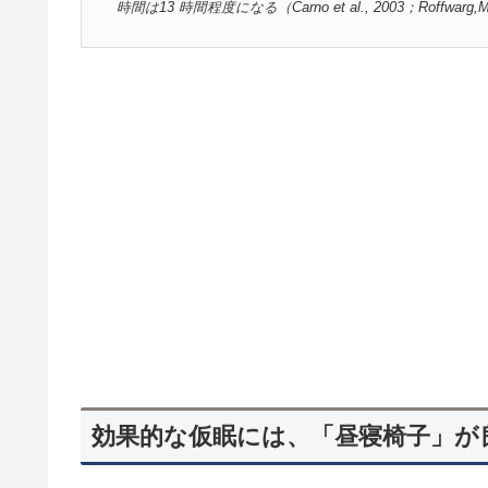
時間は13 時間程度になる（Carno et al., 2003；Roffwarg,Mu
効果的な仮眠には、「昼寝椅子」が