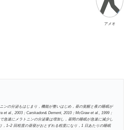
アメオ
トニンの分泌もはじまり，機能が整いはじめ，昼の覚醒と夜の睡眠が
03；Carskadon& Dement, 2010；McGraw et al., 1999；
期から 1 歳頃まで急速にメラトニンの分泌量は増加し，昼間の睡眠が急速に減少し
，1–2 回程度の昼寝がおとずれる程度になり，1 日あたりの睡眠