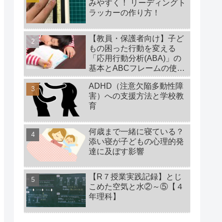
みやすく！ リーディングト
ラッカーの作り方！
【教員・保護者向け】子ど
もの困った行動を変える
「応用行動分析(ABA)」の
基本とABCフレームの使い
方【特別支援教育】
ADHD（注意欠陥多動性障
害）への支援方法と学校教
育
何歳まで一緒に寝ている？
添い寝が子どもの心理的発
達に及ぼす影響
【R７授業実践記録】とじ
こめた空気と水②～⑤【４
年理科】