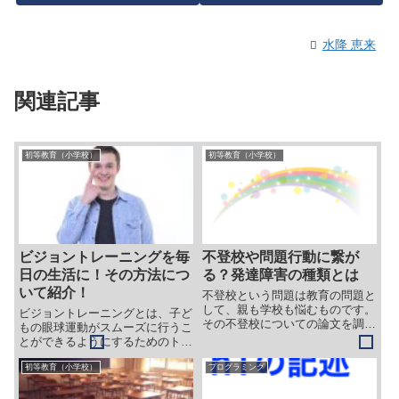
水降 恵来
関連記事
初等教育（小学校）
初等教育（小学校）
ビジョントレーニングを毎
不登校や問題行動に繋が
日の生活に！その方法につ
る？発達障害の種類とは
いて紹介！
不登校という問題は教育の問題と
して、親も学校も悩むものです。
ビジョントレーニングとは、子ど
その不登校についての論文を調べ
もの眼球運動がスムーズに行うこ
てみると、研究によっては、不登
とができるようにするためのトレ
校事例の 40％以上が発達障害で
ーニングです。 それは、子ども
あったと述べています。今回はそ
初等教育（小学校）
プログラミング
の学習にも、スポーツにも、大人
んな発達障害について、論文の引
の目にもよい効果があります。
用文を載せつつ、かみ砕いて説明
目を上下左右に動かしたり、円を