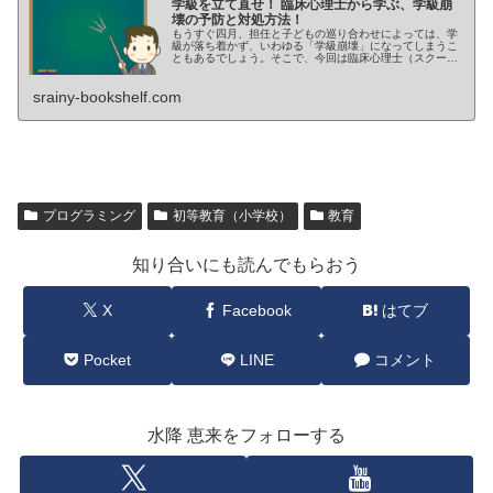
学級を立て直せ！ 臨床心理士から学ぶ、学級崩
壊の予防と対処方法！
もうすぐ四月、担任と子どもの巡り合わせによっては、学
級が落ち着かず、いわゆる「学級崩壊」になってしまうこ
ともあるでしょう。そこで、今回は臨床心理士（スクール
カウンセラー）の方からみた、学級崩壊への効果的な対応
方法、また学級崩壊の未然防止にはどのような考え方が大
srainy-bookshelf.com
切なのかを紹介いたします。
プログラミング
初等教育（小学校）
教育
知り合いにも読んでもらおう
X
Facebook
はてブ
Pocket
LINE
コメント
水降 恵来をフォローする