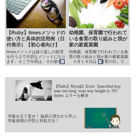
それだけでは回りません。 ４月
えています、私です。 今回
は、子どもとの関係づくりと学級
は、以前の記事（末尾に記載）に
の仕組みづくりが同時に進む時
記載されていますが、食育に関わ
期...
る...
【Ruby】timesメソッドの
幼稚園、保育園で行われて
使い方と具体的活用例（日
いる食育の取り組みと我が
付表示）【初心者向け】
家の家庭菜園
timesメソッドは繰り返しの処理
幼稚園、保育園で行われている食
を行う上で大切なメソッドになり
育の取り組みと我が家の家庭菜園
ます。そこで今回は、その基本的
４月１９日は「食育の日」で
な使い方と、「でもこれは何の役
す。 食育とは、私たちが食べて
に立つの？」という疑問にお答え
いる食べ物はどこから来るのか、
するために、Dateクラスやmonth
どうやって育てているのか、など
メソッド,dayメソッド,wdayメソ
の「食」に関する学習を通して成
ッドと組み合わせた「月、日、曜
長させていくことを表していま
【Rails】Mysql2::Error: Specified key
日」の表示方法についてご紹介し
す...
was too long; max key length is 767
ます。
bytes エラーを解決
学級を立て直せ！ 臨床心理士から学ぶ、
学級崩壊の予防と対処方法！