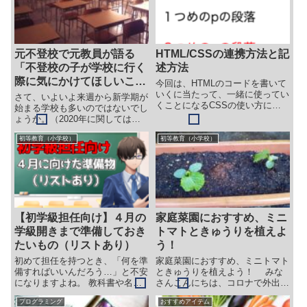
しようと思います。
描くように動かしたり、遠くと
近...
元不登校で元教員が語る
HTML/CSSの連携方法と記
「不登校の子が学校に行く
述方法
際に気にかけてほしいこ
今回は、HTMLのコードを書いて
と」
いくに当たって、一緒に使ってい
さて、いよいよ来週から新学期が
くことになるCSSの使い方につ
始まる学校も多いのではないでし
いて説明していきます。 プログ
ょうか。（2020年に関してはコ
ラミングが初めての方向けなの
ロナウイルスの影響で、そうは言
で、クラスの設定ができる方には
初等教育（小学校）
初等教育（小学校）
っていられない所もあると思いま
簡単かもしれません。 HTMLと
すが…。） この４月は、クラス
CSSの連携 HTMLをC...
替えがあったり、進学したり、先
生の異動があったりと様々な環...
【初学級担任向け】４月の
家庭菜園におすすめ、ミニ
学級開きまで準備しておき
トマトときゅうりを植えよ
たいもの（リストあり）
う！
初めて担任を持つとき、「何を準
家庭菜園におすすめ、ミニトマト
備すればいいんだろう…」と不安
ときゅうりを植えよう！ みな
になりますよね。 教科書や名簿
さんこんにちは、コロナで外出も
など、最低限のものは学校から支
できず、家に居るしかない、そん
プログラミング
おすすめアイテム
給されますが、実際の学級経営は
な中でどんな教育ができるかを考