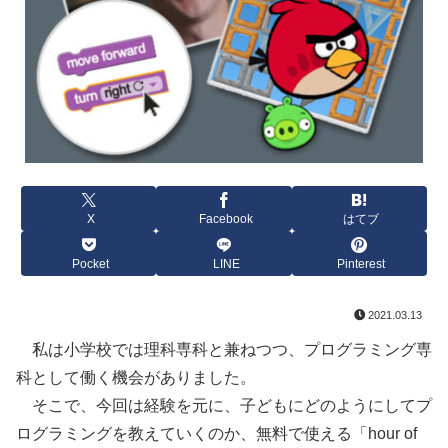
X
Facebook
はてブ
Pocket
LINE
Pinterest
2021.03.13
私は小学校では理科専科と兼ねつつ、プログラミング専
科として働く機会がありました。
そこで、今回は経験を元に、子どもにどのようにしてプ
ログラミングを教えていくのか、無料で使える「hour of