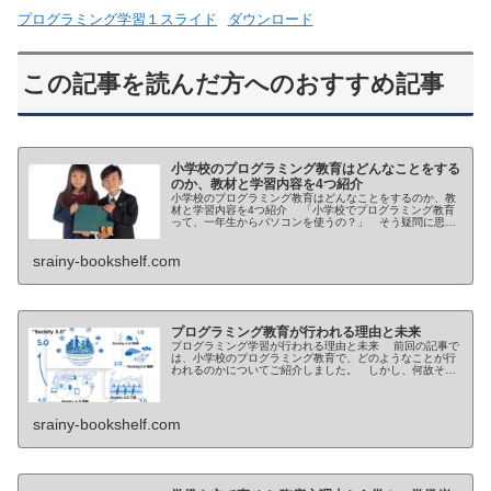
プログラミング学習１スライド
ダウンロード
この記事を読んだ方へのおすすめ記事
小学校のプログラミング教育はどんなことをする
のか、教材と学習内容を4つ紹介
小学校のプログラミング教育はどんなことをするのか、教
材と学習内容を4つ紹介 「小学校でプログラミング教育
って、一年生からパソコンを使うの？」 そう疑問に思う
人もいるのではないでしょうか。 結論から言いますと、
「No」です。 確かに学校によ...
srainy-bookshelf.com
プログラミング教育が行われる理由と未来
プログラミング学習が行われる理由と未来 前回の記事で
は、小学校のプログラミング教育で、どのようなことが行
われるのかについてご紹介しました。 しかし、何故それ
をする必要があるのか、それを理解しているご家庭はあま
り多くないように思われます。 ...
srainy-bookshelf.com