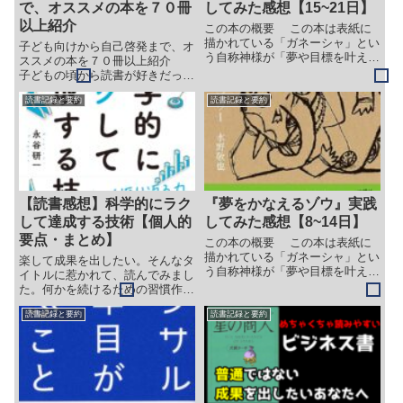
で、オススメの本を７０冊
してみた感想【15~21日】
以上紹介
この本の概要 この本は表紙に
描かれている「ガネーシャ」とい
子ども向けから自己啓発まで、オ
う自称神様が「夢や目標を叶える
ススメの本を７０冊以上紹介
ための方法」を毎日１つずつ教え
子どもの頃から読書が好きだった
てくれるという内容です。 指定
私が、今まで読んだ本の中で、子
された内容を毎日取り組むことに
読書記録と要約
読書記録と要約
どもの反応が良かった本や、おす
よって、自分を変えることができ
すめの本を絵本、漫画、小説、ラ
るといいますが…。 さて、
イトノベル、ビジネス書など、ジ
で...
ャンルにこだわらずに一覧で紹
介...
【読書感想】科学的にラク
『夢をかなえるゾウ』実践
して達成する技術【個人的
してみた感想【8~14日】
要点・まとめ】
この本の概要 この本は表紙に
描かれている「ガネーシャ」とい
楽して成果を出したい。そんなタ
う自称神様が「夢や目標を叶える
イトルに惹かれて、読んでみまし
ための方法」を毎日１つずつ教え
た。何かを続けるための習慣作り
てくれるという内容です。 指定
の本としては、初心者向けかもし
された内容を毎日取り組むことに
読書記録と要約
読書記録と要約
れません。「７つの習慣」に近い
よって、自分を変えることができ
ものがありますが、あちらの方が
るといいますが…。 さて、
個人的には良いようにも思えま
で...
す。そちらを読むのが大変、とい
う方に習慣化の基礎を伝えるため
には良い本だと思います。