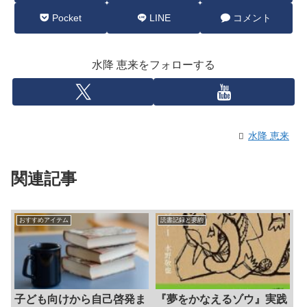
Pocket
LINE
コメント
水降 恵来をフォローする
水降 恵来
関連記事
おすすめアイテム
読書記録と要約
子ども向けから自己啓発ま
『夢をかなえるゾウ』実践