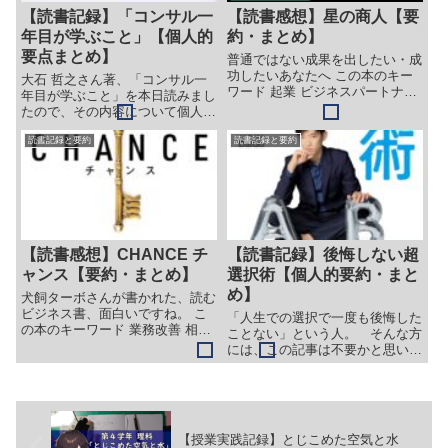
【読書記録】「コンサル一
【読書感想】星の商人【要
年目が学ぶこと」【個人的
約・まとめ】
要点まとめ】
普通ではない成果を出したい・成
功したいあなたへ この本のキー
大石 哲之さん著、「コンサル一
ワード 起業 ビジネスパートナー
年目が学ぶこと」を本日読みまし
相手を助ける 相手を知る ビジネ
たので、その内容について個人的
ス書 ファンタジー小説 この本を
に大切に思う部分をまとめます。
読んで分かること ビジネスで成
読書記録と要約
読書記録と要約
本書の目的 本書は、社会人一年
功するために必要なことはなにか
目からベテランまでのみなさん
成功するために大切に...
に、普遍的に役立つスキルを身に
つけてもらいたい、それも、一
過...
【読書感想】CHANCE チ
【読書記録】後悔しない超
ャンス【要約・まとめ】
選択術【個人的要約・まと
め】
犬飼ターボさんが書かれた、読む
ビジネス書、面白いですね。 こ
「人生での選択で一度も後悔した
の本のキーワード 業務改善 相手
ことない」という人。 そんな方
を助ける セルフイメージ この本
には、この記事は不要かと思いま
を読んで分かること ビジネスで
す。 今回の記事は、私みたいに
成功するために必要なことはなに
「こうしておけば良かった」「何
か 上手くいかない理由と成長の
であのとき、こうすると決めたん
方法 紹介する本 CHAN...
だろう」と後悔してしまう人に向
けて、DaiGoさんの「後悔し...
【授業実践記録】とじこめた空気と水